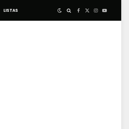
LISTAS
Facebook
X
Instagram
YouTube
(Twitter)