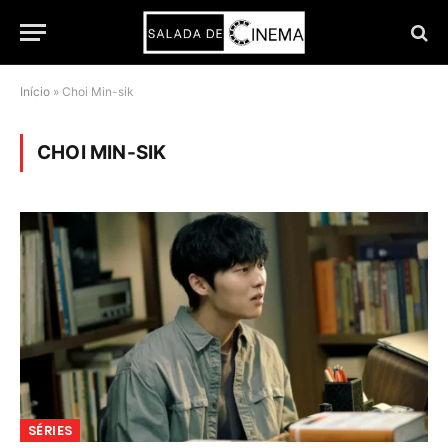
Início
»
Choi Min-sik
CHOI MIN-SIK
SÉRIES