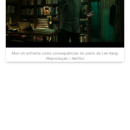
Mun-oh enfrenta como consequências do plano de Lee Kang.
(Reprodução / Netflix)