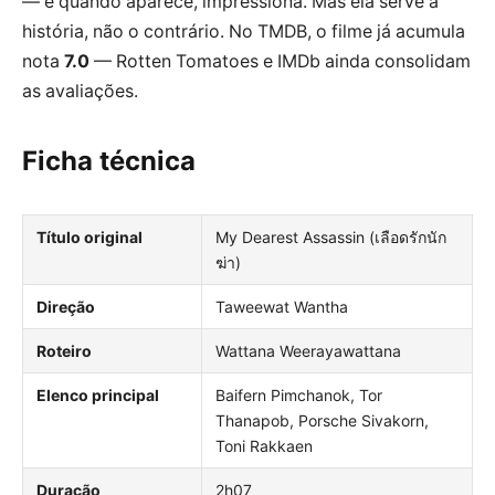
— e quando aparece, impressiona. Mas ela serve à
história, não o contrário. No TMDB, o filme já acumula
nota
7.0
— Rotten Tomatoes e IMDb ainda consolidam
as avaliações.
Ficha técnica
Título original
My Dearest Assassin (เลือดรักนัก
ฆ่า)
Direção
Taweewat Wantha
Roteiro
Wattana Weerayawattana
Elenco principal
Baifern Pimchanok, Tor
Thanapob, Porsche Sivakorn,
Toni Rakkaen
Duração
2h07