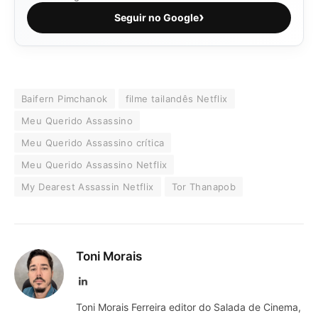
›
Seguir no Google
Baifern Pimchanok
filme tailandês Netflix
Meu Querido Assassino
Meu Querido Assassino crítica
Meu Querido Assassino Netflix
My Dearest Assassin Netflix
Tor Thanapob
Toni Morais
LinkedIn
Toni Morais Ferreira editor do Salada de Cinema,