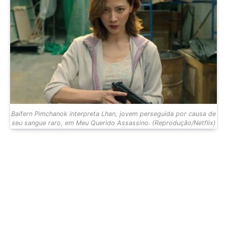
Baifern Pimchanok interpreta Lhan, jovem perseguida por causa de
seu sangue raro, em Meu Querido Assassino. (Reprodução/Netflix)