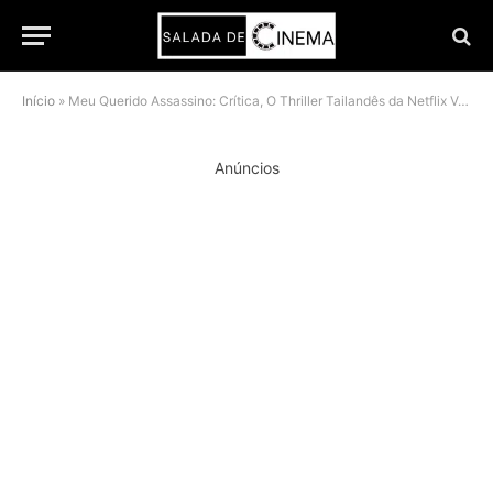
Início
»
Meu Querido Assassino: Crítica, O Thriller Tailandês da Netflix Vale a Pena?
Anúncios