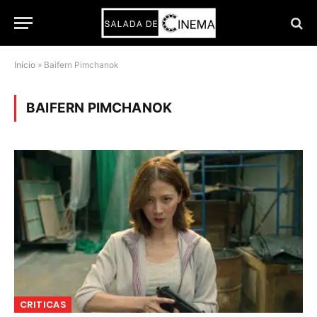
Início
»
Baifern Pimchanok
BAIFERN PIMCHANOK
CRITICAS