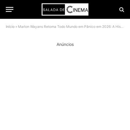
Início
»
Marlon Wayans Retoma Todo Mundo em Pânico em 2026: A História de Vingança Criativa
Anúncios