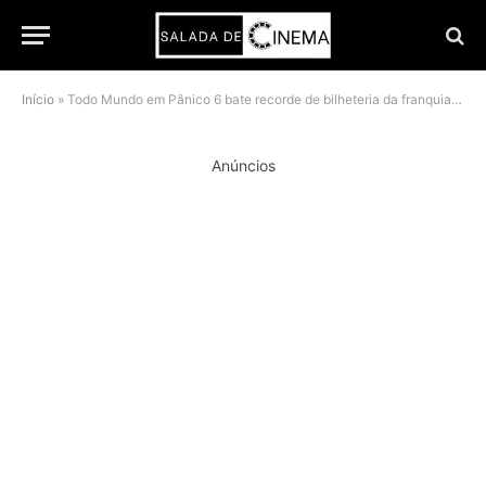
Início
»
Todo Mundo em Pânico 6 bate recorde de bilheteria da franquia e supera Pânico 7 na abertura
Anúncios