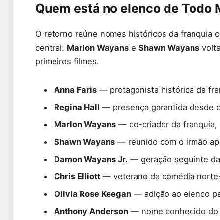
Quem está no elenco de Todo 
O retorno reúne nomes históricos da franquia 
central:
Marlon Wayans
e
Shawn Wayans
volta
primeiros filmes.
Anna Faris
— protagonista histórica da fra
Regina Hall
— presença garantida desde o 
Marlon Wayans
— co-criador da franquia, 
Shawn Wayans
— reunido com o irmão ap
Damon Wayans Jr.
— geração seguinte da 
Chris Elliott
— veterano da comédia norte
Olivia Rose Keegan
— adição ao elenco pa
Anthony Anderson
— nome conhecido do h