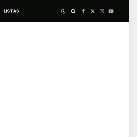
LISTAS
Facebook
X
Instagram
YouTube
(Twitter)