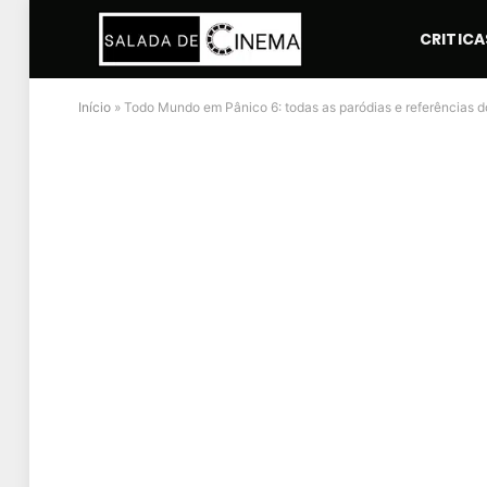
CRITICA
Início
»
Todo Mundo em Pânico 6: todas as paródias e referências do