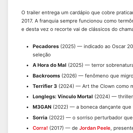
O trailer entrega um cardápio que cobre prati
2017. A franquia sempre funcionou como termôm
e desta vez o recorte vai de clássicos do cham
Pecadores
(2025) — indicado ao Oscar 20
seleção
A Hora do Mal
(2025) — terror sobrenatura
Backrooms
(2026) — fenômeno que migrou
Terrifier 3
(2024) — Art the Clown como mat
Longlegs: Vínculo Mortal
(2024) — thriller
M3GAN
(2022) — a boneca dançante que v
Sorria
(2022) — o sorriso perturbador que
Corra!
(2017) — de
Jordan Peele
, present