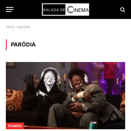
Início
»
paródia
PARÓDIA
FILMES