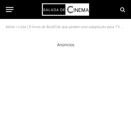
Início
»
Lista | 6 livros do BookTok que pedem uma adaptação para TV ontem
Anúncios