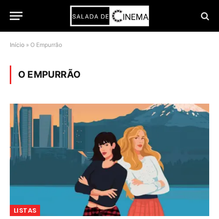
Início
»
O Empurrão
O EMPURRÃO
LISTAS