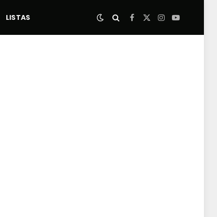
LISTAS
Facebook
X
Instagram
YouTube
(Twitter)