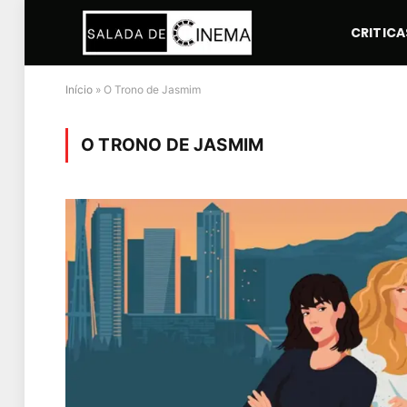
CRITICA
Início
»
O Trono de Jasmim
O TRONO DE JASMIM