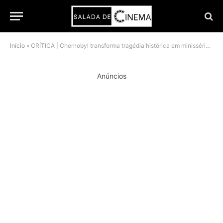
Início
»
CRÍTICA | Chernobyl transforma tragédia histórica em minissérie arrebatadora na HBO Max
Anúncios