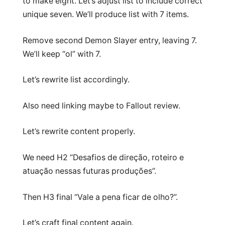
to make eight. Let’s adjust list to include correct
unique seven. We’ll produce list with 7 items.
Remove second Demon Slayer entry, leaving 7.
We’ll keep “ol” with 7.
Let’s rewrite list accordingly.
Also need linking maybe to Fallout review.
Let’s rewrite content properly.
We need H2 “Desafios de direção, roteiro e
atuação nessas futuras produções”.
Then H3 final “Vale a pena ficar de olho?”.
Let’s craft final content again.