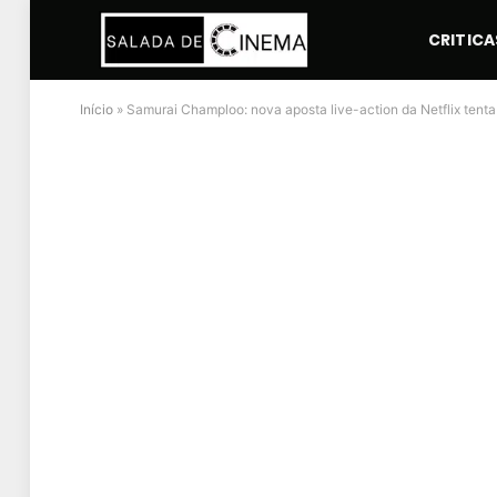
CRITICA
Início
»
Samurai Champloo: nova aposta live-action da Netflix tent