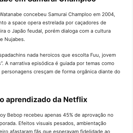
, Watanabe concebeu Samurai Champloo em 2004,
o a space opera estrelada por caçadores de
ra o Japão feudal, porém dialoga com a cultura
de Nujabes.
padachins nada heroicos que escolta Fuu, jovem
”. A narrativa episódica é guiada por temas como
 personagens cresçam de forma orgânica diante do
 aprendizado da Netflix
wboy Bebop recebeu apenas 45% de aprovação no
orada. Efeitos visuais pesados, ambientação
teiro afastaram fãs que esperavam fidelidade ao