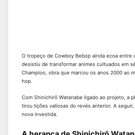
O tropeço de Cowboy Bebop ainda ecoa entre os
desistiu de transformar animes cultuados em sé
Champloo, obra que marcou os anos 2000 ao mi
hop.
Com Shinichirō Watanabe ligado ao projeto, a p
tirou lições valiosas do revés anterior. A segui
nova investida.
A herança de Shinichirō Wat