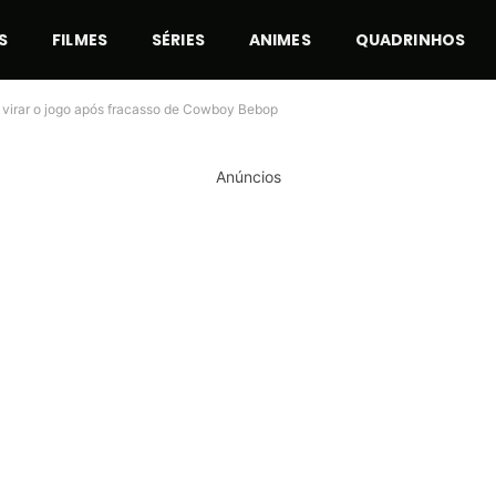
S
FILMES
SÉRIES
ANIMES
QUADRINHOS
a virar o jogo após fracasso de Cowboy Bebop
Anúncios