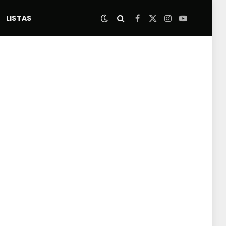
LISTAS
Facebook
X
Instagram
YouTube
(Twitter)