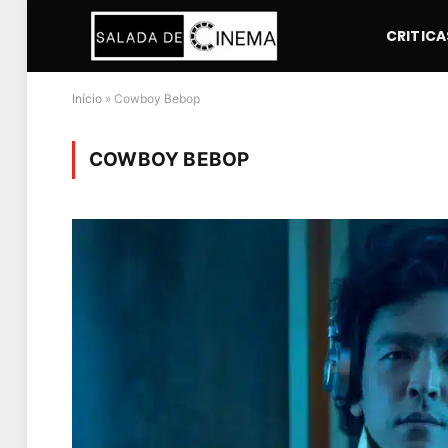
CRITICA
Início
»
Cowboy Bebop
COWBOY BEBOP