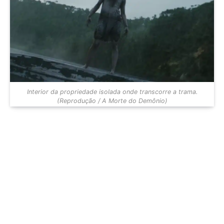
Interior da propriedade isolada onde transcorre a trama.
(Reprodução / A Morte do Demônio)