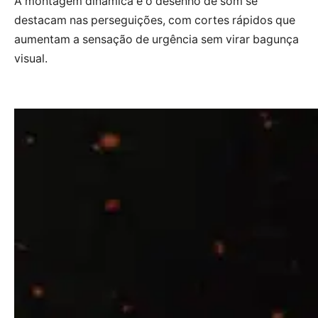
A montagem dinâmica e o desenho de som se
destacam nas perseguições, com cortes rápidos que
aumentam a sensação de urgência sem virar bagunça
visual.