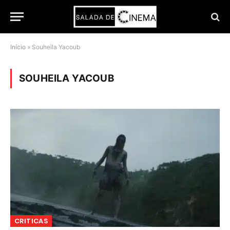
Início
»
Souheila Yacoub
SOUHEILA YACOUB
CRITICAS