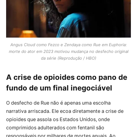
Angus Cloud como Fezco e Zendaya como Rue em Euphoria:
morte do ator em 2023 motivou mudança no desfecho original
da série (Reprodução / HBO)
A crise de opioides como pano de
fundo de um final inegociável
O desfecho de Rue não é apenas uma escolha
narrativa arriscada. Ele ecoa diretamente a crise de
opioides que assola os Estados Unidos, onde
comprimidos adulterados com fentanil são
responsáveis por milhares de mortes anuais. Ao