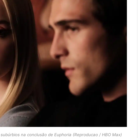
 subúrbios na conclusão de Euphoria (Reproducao / HBO Max)