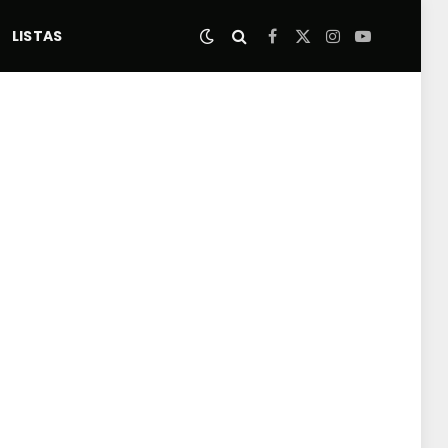
LISTAS
Facebook
X
Instagram
YouTube
(Twitter)