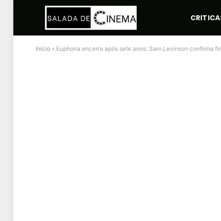
CRITICA
Início
»
Euphoria encerra após sete anos: Sam Levinson confirma fi