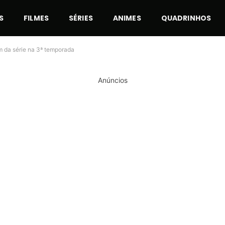
S
FILMES
SÉRIES
ANIMES
QUADRINHOS
m da série na 3ª temporada
Anúncios