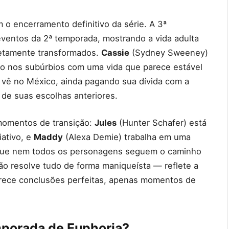
o encerramento definitivo da série. A 3ª
eventos da 2ª temporada, mostrando a vida adulta
letamente transformados.
Cassie
(Sydney Sweeney)
o nos subúrbios com uma vida que parece estável
vê no México, ainda pagando sua dívida com a
 de suas escolhas anteriores.
momentos de transição:
Jules
(Hunter Schafer) está
iativo, e
Maddy
(Alexa Demie) trabalha em uma
 que nem todos os personagens seguem o caminho
não resolve tudo de forma maniqueísta — reflete a
ferece conclusões perfeitas, apenas momentos de
mporada de Euphoria?