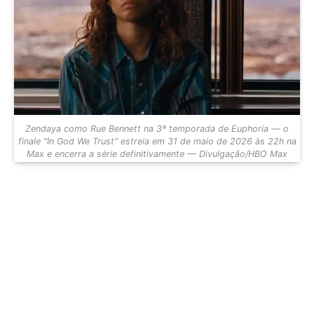
Zendaya como Rue Bennett na 3ª temporada de Euphoria — o
finale "In God We Trust" estreia em 31 de maio de 2026 às 22h na
Max e encerra a série definitivamente — Divulgação/HBO Max