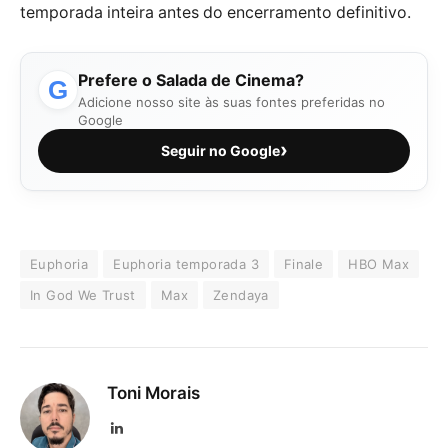
temporada inteira antes do encerramento definitivo.
Prefere o Salada de Cinema?
G
Adicione nosso site às suas fontes preferidas no
Google
›
Seguir no Google
Euphoria
Euphoria temporada 3
Finale
HBO Max
In God We Trust
Max
Zendaya
Toni Morais
LinkedIn