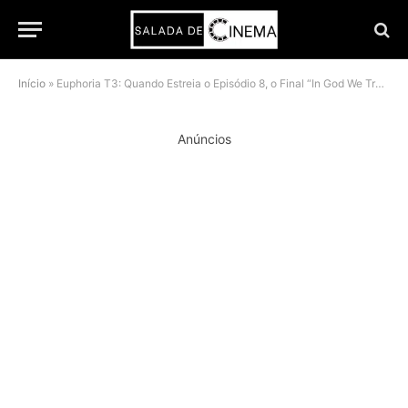
Início
»
Euphoria T3: Quando Estreia o Episódio 8, o Final “In God We Trust”?
Anúncios