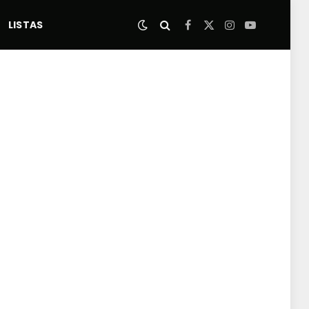
LISTAS
Facebook
X
Instagram
YouTube
(Twitter)