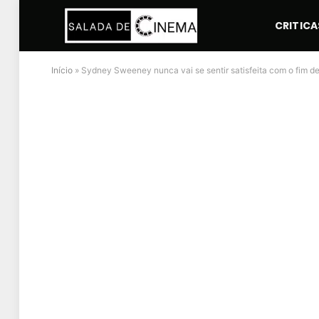
CRITICA
Início
»
Sydney Sweeney nunca vai se sentir satisfeita com o fim d