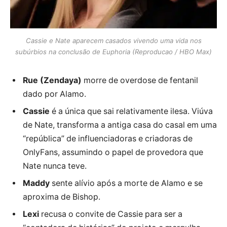
Cassie e Nate aparecem casados vivendo uma vida nos
subúrbios na conclusão de Euphoria (Reproducao / HBO Max)
Rue (Zendaya)
morre de overdose de fentanil
dado por Alamo.
Cassie
é a única que sai relativamente ilesa. Viúva
de Nate, transforma a antiga casa do casal em uma
“república” de influenciadoras e criadoras de
OnlyFans, assumindo o papel de provedora que
Nate nunca teve.
Maddy
sente alívio após a morte de Alamo e se
aproxima de Bishop.
Lexi
recusa o convite de Cassie para ser a