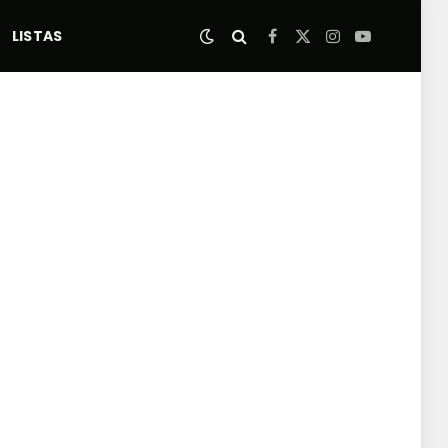
LISTAS
Facebook
X
Instagram
YouTube
(Twitter)