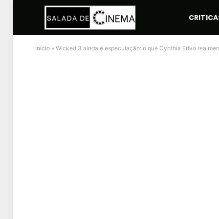
CRITICA
Início
»
Wicked 3 ainda é especulação: o que Cynthia Erivo realmen