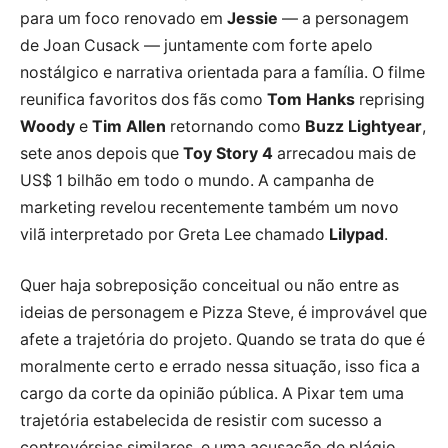
para um foco renovado em
Jessie
— a personagem
de Joan Cusack — juntamente com forte apelo
nostálgico e narrativa orientada para a família. O filme
reunifica favoritos dos fãs como
Tom Hanks
reprising
Woody
e
Tim Allen
retornando como
Buzz Lightyear
,
sete anos depois que
Toy Story 4
arrecadou mais de
US$ 1 bilhão em todo o mundo. A campanha de
marketing revelou recentemente também um novo
vilã interpretado por Greta Lee chamado
Lilypad
.
Quer haja sobreposição conceitual ou não entre as
ideias de personagem e Pizza Steve, é improvável que
afete a trajetória do projeto. Quando se trata do que é
moralmente certo e errado nessa situação, isso fica a
cargo da corte da opinião pública. A Pixar tem uma
trajetória estabelecida de resistir com sucesso a
controvérsias similares, e uma acusação de plágio