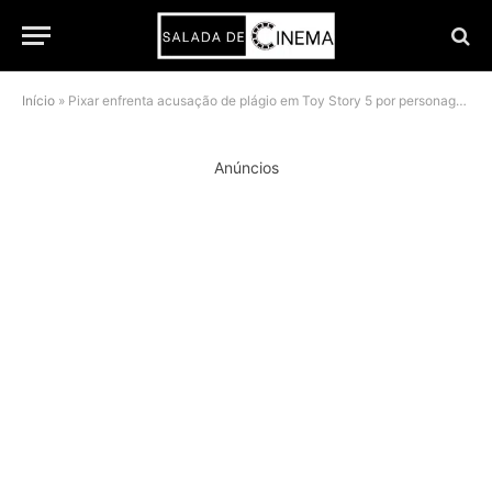
Início
»
Pixar enfrenta acusação de plágio em Toy Story 5 por personagem de Bad Bunny
Anúncios