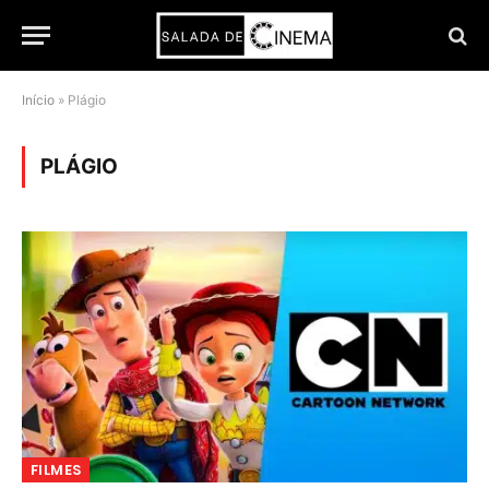
Início
»
Plágio
PLÁGIO
FILMES