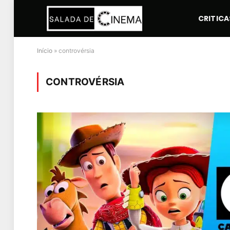
CRITICA
Início
»
controvérsia
CONTROVÉRSIA