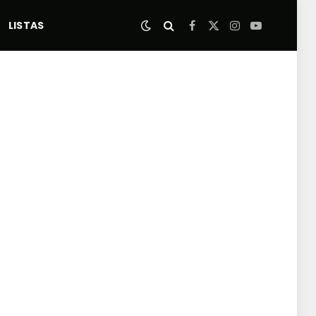
LISTAS
Facebook
X
Instagram
YouTube
(Twitter)