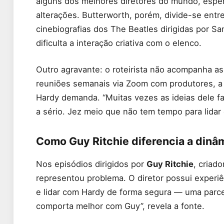
alguns dos melhores diretores do mundo, espera
alterações. Butterworth, porém, divide-se entre
cinebiografias dos The Beatles dirigidas por
dificulta a interação criativa com o elenco.
Outro agravante: o roteirista não acompanha as
reuniões semanais via Zoom com produtores, a a
Hardy demanda. “Muitas vezes as ideias dele f
a sério. Jez meio que não tem tempo para lida
Como Guy Ritchie diferencia a dinâ
Nos episódios dirigidos por
Guy Ritchie
, criad
representou problema. O diretor possui experiên
e lidar com Hardy de forma segura — uma parce
comporta melhor com Guy”, revela a fonte.