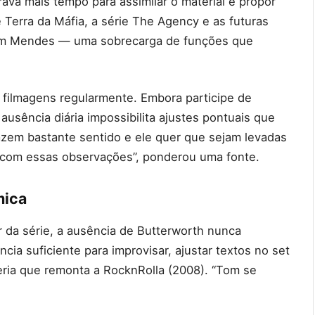
va mais tempo para assimilar o material e propor
 Terra da Máfia, a série The Agency e as futuras
 Sam Mendes — uma sobrecarga de funções que
 filmagens regularmente. Embora participe de
usência diária impossibilita ajustes pontuais que
azem bastante sentido e ele quer que sejam levadas
r com essas observações”, ponderou uma fonte.
mica
or da série, a ausência de Butterworth nunca
cia suficiente para improvisar, ajustar textos no set
ria que remonta a RocknRolla (2008). “Tom se