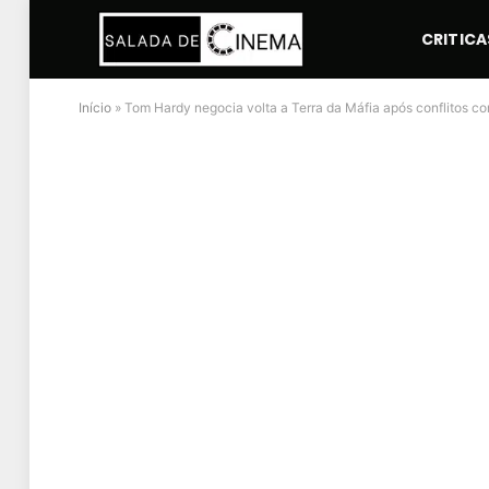
CRITICA
Início
»
Tom Hardy negocia volta a Terra da Máfia após conflitos c