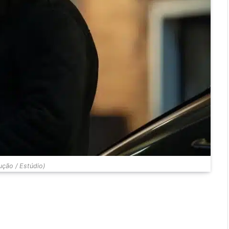
ção / Estúdio)