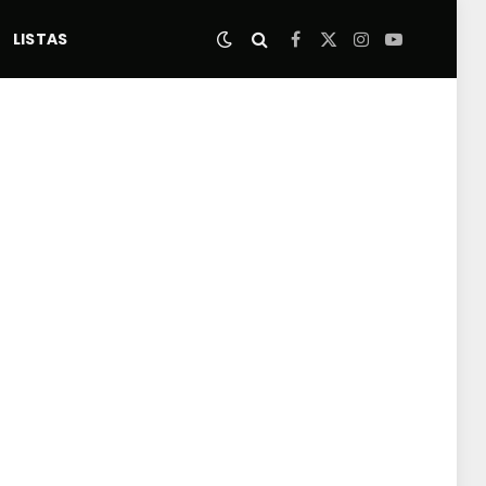
LISTAS
Facebook
X
Instagram
YouTube
(Twitter)