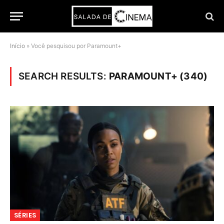
Início
»
Você pesquisou por Paramount+
SEARCH RESULTS:
PARAMOUNT+ (340)
SÉRIES