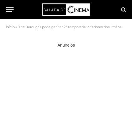
Início
»
The Boroughs pode ganhar 2ª temporada: criadores dos irmãos Duffer já planejam três anos
Anúncios