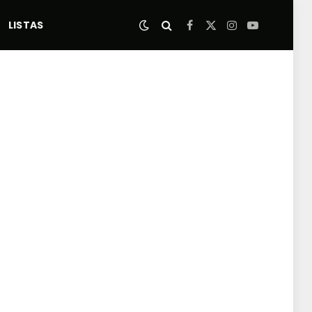
LISTAS
Facebook
X
Instagram
YouTube
(Twitter)