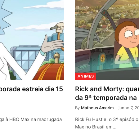
ANIMES
orada estreia dia 15
Rick and Morty: quan
da 9ª temporada n
By
Matheus Amorim
junho 7, 2
ega à HBO Max na madrugada
Rick Fu Hustle, o 3º episódi
Max no Brasil em…