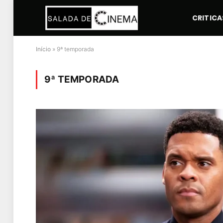
CRITICA
Início
»
9ª temporada
9ª TEMPORADA