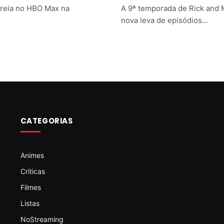
treia no HBO Max na
A 9ª temporada de Rick and M
nova leva de episódios…
CATEGORIAS
Animes
Criticas
Filmes
Listas
NoStreaming