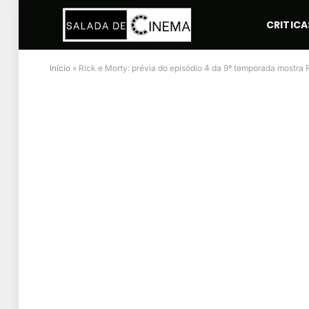
CRITICA
Início
»
Rick e Morty: prévia do episódio 4 da 9ª temporada mostra R