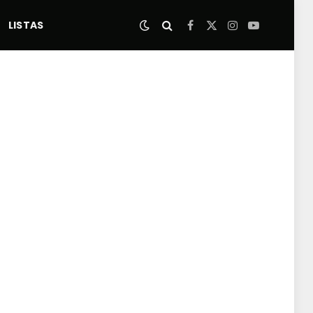
LISTAS
Facebook
X
Instagram
YouTube
(Twitter)