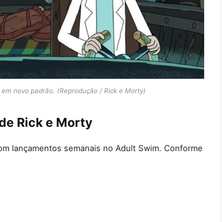
 em novo padrão. (Reprodução / Rick e Morty)
de Rick e Morty
com lançamentos semanais no Adult Swim. Conforme