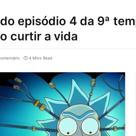
a do episódio 4 da 9ª te
 curtir a vida
omentário
4 Mins Read