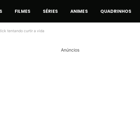
S
FILMES
SÉRIES
ANIMES
QUADRINHOS
ick tentando curtir a vida
Anúncios