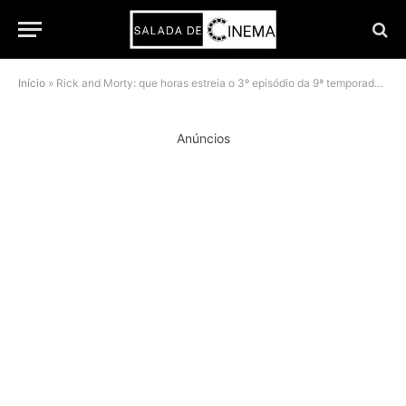
Início
»
Rick and Morty: que horas estreia o 3º episódio da 9ª temporada no HBO Max?
Anúncios