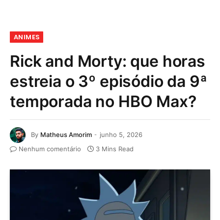
ANIMES
Rick and Morty: que horas
estreia o 3º episódio da 9ª
temporada no HBO Max?
By
Matheus Amorim
junho 5, 2026
Nenhum comentário
3 Mins Read