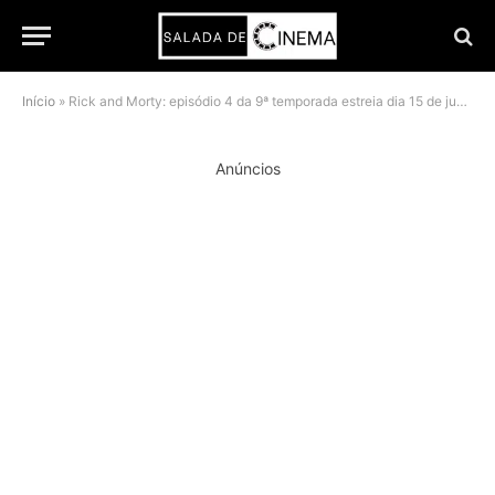
Início
»
Rick and Morty: episódio 4 da 9ª temporada estreia dia 15 de junho na HBO Max
Anúncios