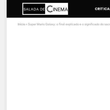
CRITICA
Início
»
Super Mario Galaxy: o final explicado e o significado do sacr