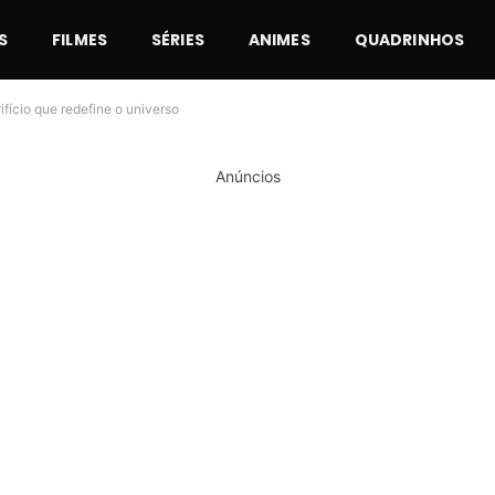
S
FILMES
SÉRIES
ANIMES
QUADRINHOS
ifício que redefine o universo
Anúncios