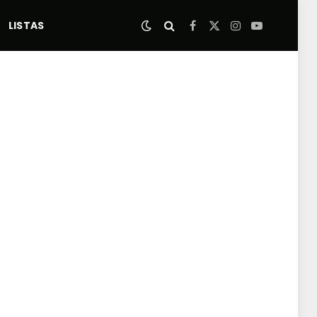
LISTAS
Facebook
X
Instagram
YouTube
(Twitter)