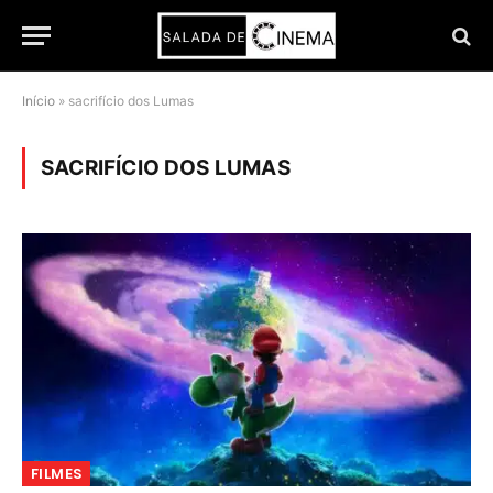
Início
»
sacrifício dos Lumas
SACRIFÍCIO DOS LUMAS
FILMES