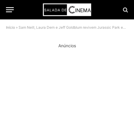
Início
»
Sam Neill, Laura Dern e Jeff Goldblum revivem Jurassic Park em comercial nostálgico da Xfinity
Anúncios