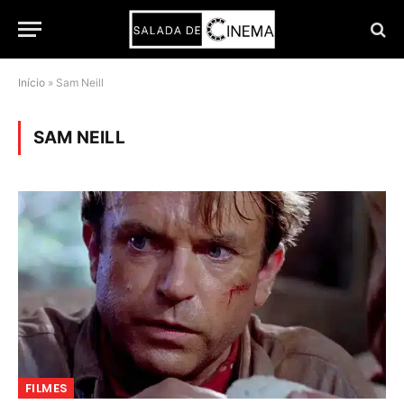
Início
»
Sam Neill
SAM NEILL
FILMES