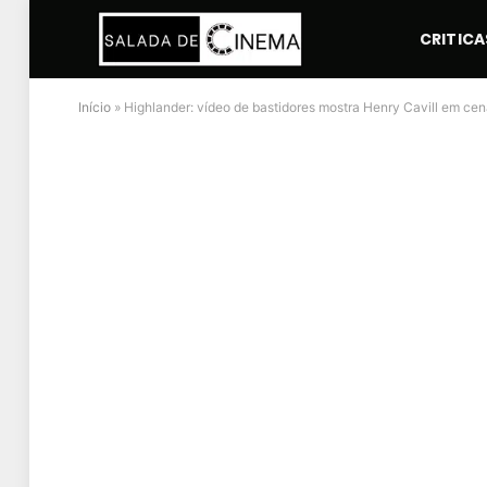
CRITICA
Início
»
Highlander: vídeo de bastidores mostra Henry Cavill em ce