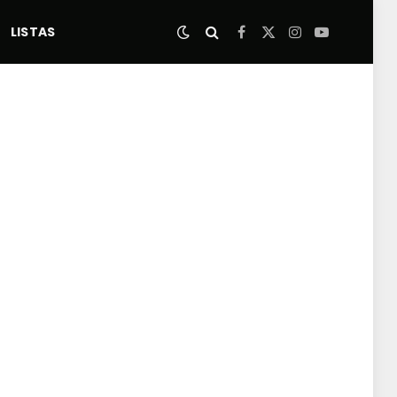
LISTAS
Facebook
X
Instagram
YouTube
(Twitter)