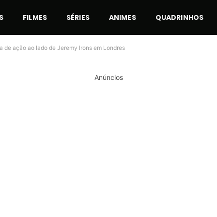
S
FILMES
SÉRIES
ANIMES
QUADRINHOS
na de ação ao lado de Jeremy Irons em Londres
Anúncios