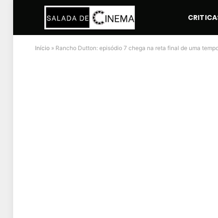
CRITICA
Início
»
Rancho Dutton: episódio 7 chega na reta final de uma temp