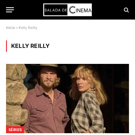
Início
»
Kelly Reilly
KELLY REILLY
SÉRIES