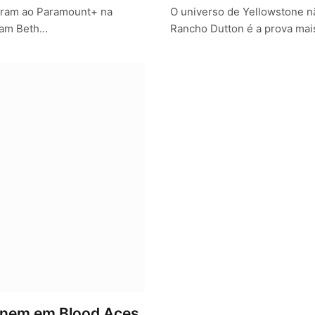
aram ao Paramount+ na
O universo de Yellowstone n
aram Beth…
Rancho Dutton é a prova ma
 unem em Blood Aces,