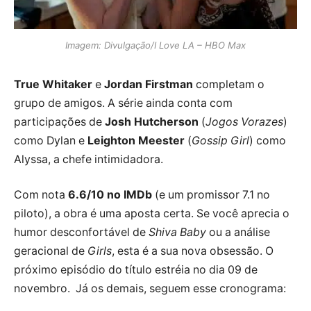
Imagem: Divulgação/I Love LA – HBO Max
True Whitaker
e
Jordan Firstman
completam o
grupo de amigos. A série ainda conta com
participações de
Josh Hutcherson
(
Jogos Vorazes
)
como Dylan e
Leighton Meester
(
Gossip Girl
) como
Alyssa, a chefe intimidadora.
Com nota
6.6/10 no IMDb
(e um promissor 7.1 no
piloto), a obra é uma aposta certa. Se você aprecia o
humor desconfortável de
Shiva Baby
ou a análise
geracional de
Girls
, esta é a sua nova obsessão. O
próximo episódio do título estréia no dia 09 de
novembro. Já os demais, seguem esse cronograma: