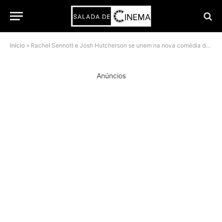
Início
»
Rachel Sennott e Josh Hutcherson se unem na nova comédia do HBO Max
Anúncios