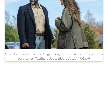
Cena do episódio final de Origem: Boyd puxa a árvore das garrafas
para salvar Tabitha e Jade. (Reprodução / MGM+)