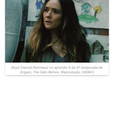
Boyd (Harold Perrineau) no episódio 9 da 4ª temporada de
Origem, The Calm Before. (Reprodução / MGM+)