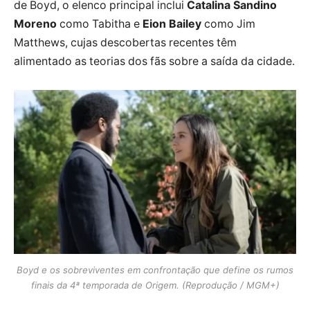
de Boyd, o elenco principal inclui
Catalina Sandino
Moreno
como Tabitha e
Eion Bailey
como Jim
Matthews, cujas descobertas recentes têm
alimentado as teorias dos fãs sobre a saída da cidade.
Boyd e os sobreviventes em confrontação que define os rumos
finais da 4ª temporada de Origem. (Reprodução / MGM+)