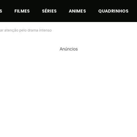
S
FILMES
SÉRIES
ANIMES
QUADRINHOS
mar atenção pelo drama intenso
Anúncios