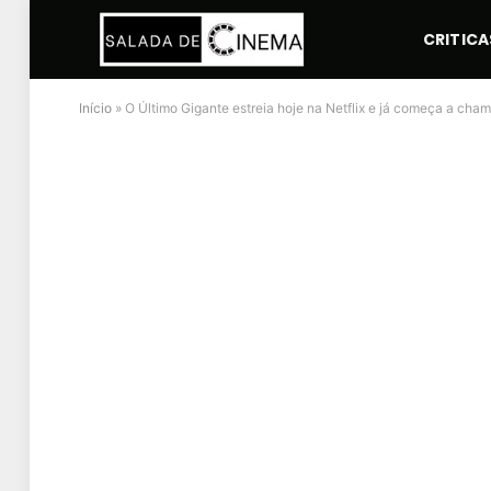
CRITICA
Início
»
O Último Gigante estreia hoje na Netflix e já começa a cha