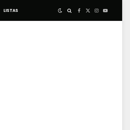
LISTAS
Facebook
X
Instagram
YouTube
(Twitter)