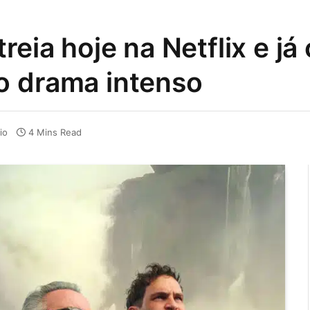
reia hoje na Netflix e j
o drama intenso
io
4 Mins Read