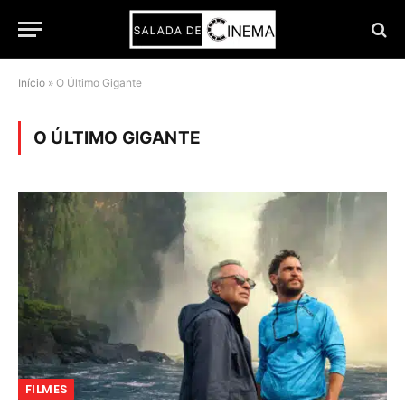
Início
»
O Último Gigante
O ÚLTIMO GIGANTE
FILMES