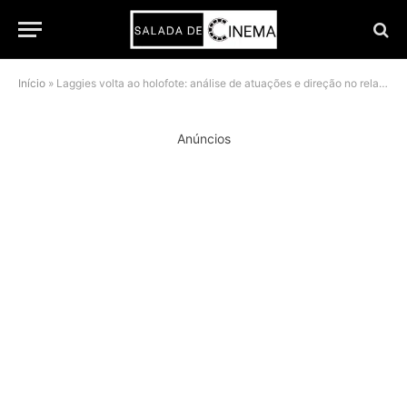
Início
»
Laggies volta ao holofote: análise de atuações e direção no relançamento da A24 pela Netflix
Anúncios